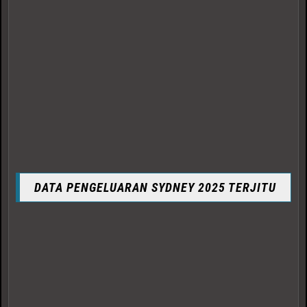
DATA PENGELUARAN SYDNEY 2025 TERJITU